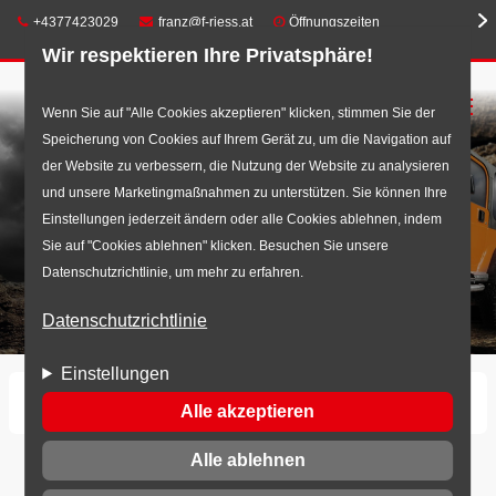
Telefon:
E-Mail:
+4377423029
franz@f-riess.at
Öffnungszeiten
Wir respektieren Ihre Privatsphäre!
☰
Direkt
Wenn Sie auf "Alle Cookies akzeptieren" klicken, stimmen Sie der
Speicherung von Cookies auf Ihrem Gerät zu, um die Navigation auf
zum
der Website zu verbessern, die Nutzung der Website zu analysieren
Inhalt
und unsere Marketingmaßnahmen zu unterstützen. Sie können Ihre
Einstellungen jederzeit ändern oder alle Cookies ablehnen, indem
Sie auf "Cookies ablehnen" klicken. Besuchen Sie unsere
Datenschutzrichtlinie, um mehr zu erfahren.
Datenschutzrichtlinie
Einstellungen
Startseite
Offroad
Alle akzeptieren
Alle ablehnen
Offroad